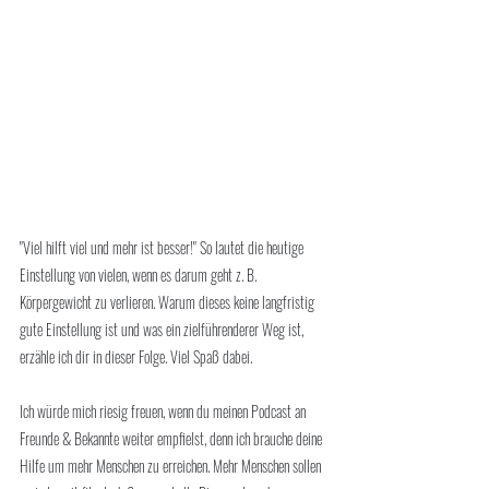
"Viel hilft viel und mehr ist besser!" So lautet die heutige 
Einstellung von vielen, wenn es darum geht z. B. 
Körpergewicht zu verlieren. Warum dieses keine langfristig 
gute Einstellung ist und was ein zielführenderer Weg ist, 
erzähle ich dir in dieser Folge. Viel Spaß dabei.
Ich würde mich riesig freuen, wenn du meinen Podcast an 
Freunde & Bekannte weiter empfielst, denn ich brauche deine 
Hilfe um mehr Menschen zu erreichen. Mehr Menschen sollen 