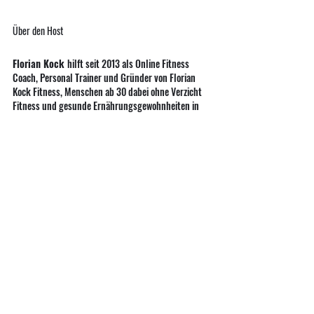
Über den Host
Florian Kock 
hilft seit 2013 als Online Fitness 
Coach, Personal Trainer und Gründer von Florian 
Kock Fitness, Menschen ab 30 dabei ohne Verzicht 
Fitness und gesunde Ernährungsgewohnheiten in 
ihren Alltag zu integrieren, damit sie ihr Leben mit 
mehr Energie, mehr Power und weniger Bauch 
genießen können. 
Podcast