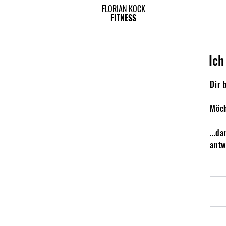
FLORIAN KOCK
FITNESS
Ich
Dir 
Möch
...d
antw