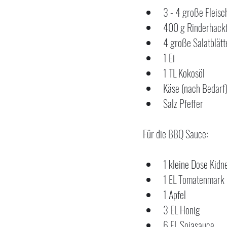
3 - 4 große Fleis
400 g Rinderhackf
4 große Salatblätt
1 Ei
1 TL Kokosöl
Käse (nach Bedarf
Salz Pfeffer
Für die BBQ Sauce:
1 kleine Dose Kid
1 EL Tomatenmark
1 Apfel
3 EL Honig
6 EL Sojasauce