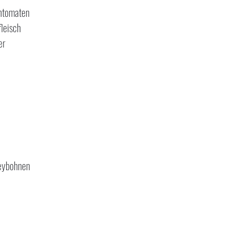
chtomaten
leisch
er
)
neybohnen