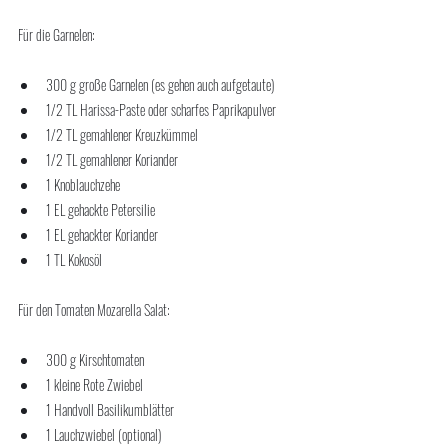
Für die Garnelen:
300 g große Garnelen (es gehen auch aufgetaute)
1/2 TL Harissa-Paste oder scharfes Paprikapulver
1/2 TL gemahlener Kreuzkümmel
1/2 TL gemahlener Koriander
1 Knoblauchzehe
1 EL gehackte Petersilie
1 EL gehackter Koriander
1 TL Kokosöl
Für den Tomaten Mozarella Salat:
300 g Kirschtomaten
1 kleine Rote Zwiebel
1 Handvoll Basilikumblätter
1 Lauchzwiebel (optional)