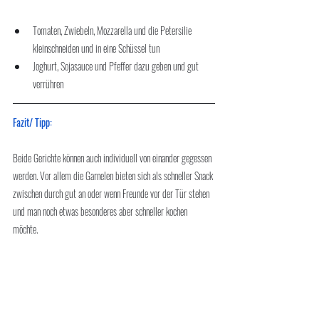
Tomaten, Zwiebeln, Mozzarella und die Petersilie 
kleinschneiden und in eine Schüssel tun
Joghurt, Sojasauce und Pfeffer dazu geben und gut 
verrühren 
Fazit/ Tipp:
Beide Gerichte können auch individuell von einander gegessen 
werden. Vor allem die Garnelen bieten sich als schneller Snack 
zwischen durch gut an oder wenn Freunde vor der Tür stehen 
und man noch etwas besonderes aber schneller kochen 
möchte.
Ich wünsche dir einen guten Appetit. Lass es dir schmecken.
High Five.
Dein Coach Flo