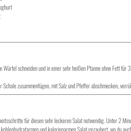
Joghurt
t
ine Würfel schneiden und in einer sehr heißen Pfanne ohne Fett für
ner Schale zusammenfügen, mit Salz und Pfeffer abschmecken, verrü
beitsschritte für diesen sehr leckeren Salat notwendig. Unter 2 Min
, kohlenhydratarmen und kalorienarmen Salat gezaubert, wo du auc