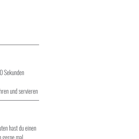
 30 Sekunden 
hren und servieren
uten hast du einen 
h gerne mal 