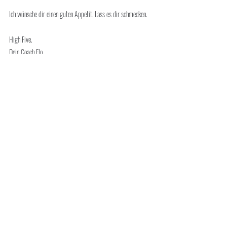
Ich wünsche dir einen guten Appetit. Lass es dir schmecken.
High Five.
Dein Coach Flo
Klicke hier um mit deiner kostenlosen Get Lean Tour zu 
starten
Rezepte
Kommentare