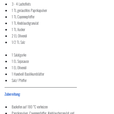
3 - 4 Lachsfilets
1 TL geräuchtes Paprikapulver
1 TL Cayennepfeffer
1 TL Knoblauchgranulat
1 TL Xucker
2 EL Olivenöl
1/2 TL Salz
1 Salatgurke
1 EL Sojasauce
1 EL Olivenöl
1 Handvoll Basilikumblätter
Salz/ Pfeffer
Zubereitung:
Backofen auf 180 °C vorheizen
Paprikapulver, Cayennepfeffer, Knoblauchgranulat und 