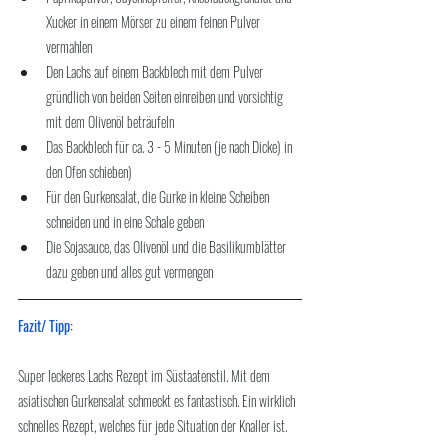
Xucker in einem Mörser zu einem feinen Pulver 
vermahlen
Den Lachs auf einem Backblech mit dem Pulver 
gründlich von beiden Seiten einreiben und vorsichtig 
mit dem Olivenöl beträufeln
Das Backblech für ca. 3 - 5 Minuten (je nach Dicke) in 
den Ofen schieben)
Für den Gurkensalat, die Gurke in kleine Scheiben 
schneiden und in eine Schale geben
Die Sojasauce, das Olivenöl und die Basilikumblätter 
dazu geben und alles gut vermengen
Fazit/ Tipp:
Super leckeres Lachs Rezept im Süstaatenstil. Mit dem 
asiatischen Gurkensalat schmeckt es fantastisch. Ein wirklich 
schnelles Rezept, welches für jede Situation der Knaller ist. 