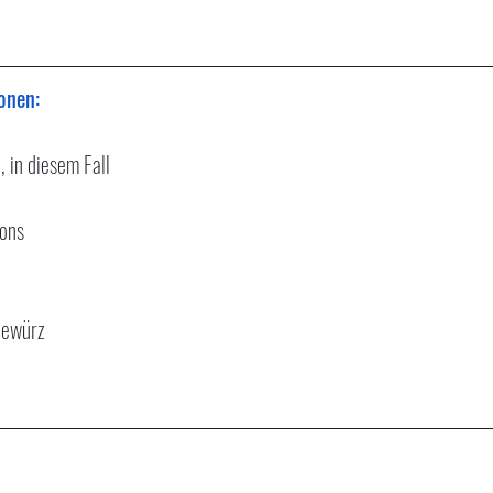
onen:
 in diesem Fall
ons 
 Gewürz